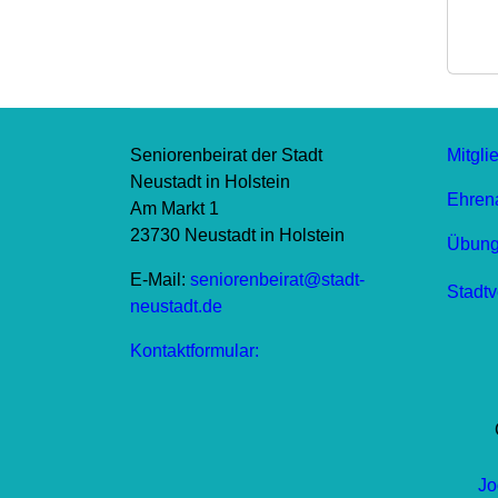
Seniorenbeirat der Stadt
Mitgli
Neustadt in Holstein
Ehrena
Am Markt 1
23730 Neustadt in Holstein
Übungs
E-Mail:
seniorenbeirat@stadt-
Stadtv
neustadt.de
Kontaktformular:
Jo