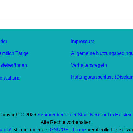
eder
Impressum
mtlich Tätige
Allgemeine Nutzungsbeding
leiter*innen
Verhaltensregeln
Haftungsausschluss (Disclai
erwaltung
Copyright © 2026
Seniorenbeirat der Stadt Neustadt in Holstein
Alle Rechte vorbehalten.
omla!
ist freie, unter der
GNU/GPL-Lizenz
veröffentlichte Softwa