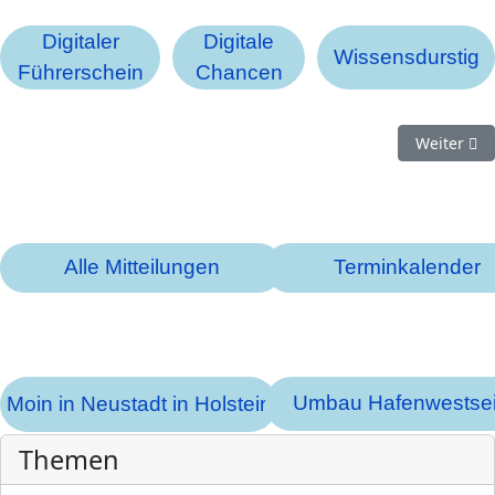
Digitaler
Digitale
Wissensdurstig
Führerschein
Chancen
Nächster B
Weiter
Alle Mitteilungen
Terminkalender
Umbau Hafenwestsei
Moin in Neustadt in Holstein
Themen