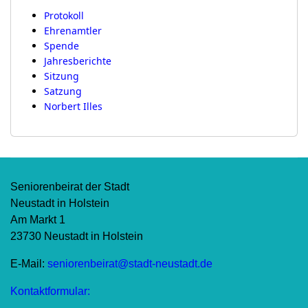
Protokoll
Ehrenamtler
Spende
Jahresberichte
Sitzung
Satzung
Norbert Illes
Seniorenbeirat der Stadt
Neustadt in Holstein
Am Markt 1
23730 Neustadt in Holstein
E-Mail:
seniorenbeirat@stadt-neustadt.de
Kontaktformular: