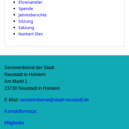
Ehrenamtler
Spende
Jahresberichte
Sitzung
Satzung
Norbert Illes
Seniorenbeirat der Stadt
Neustadt in Holstein
Am Markt 1
23730 Neustadt in Holstein
E-Mail:
seniorenbeirat@stadt-neustadt.de
Kontaktformular:
Mitglieder