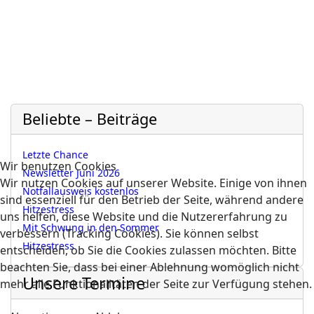
Beliebte – Beiträge
Letzte Chance
Wir benutzen Cookies
Newsletter Juni 2026
Wir nutzen Cookies auf unserer Website. Einige von ihnen
Notfallausweis kostenlos
sind essenziell für den Betrieb der Seite, während andere
Hitzestress
uns helfen, diese Website und die Nutzererfahrung zu
Mit Schwung in den Sommer
verbessern (Tracking Cookies). Sie können selbst
Hitzestress
entscheiden, ob Sie die Cookies zulassen möchten. Bitte
beachten Sie, dass bei einer Ablehnung womöglich nicht
Unsere Termine
mehr alle Funktionalitäten der Seite zur Verfügung stehen.