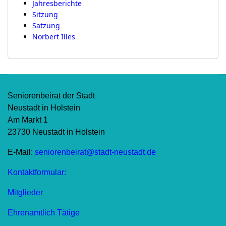
Jahresberichte
Sitzung
Satzung
Norbert Illes
Seniorenbeirat der Stadt
Neustadt in Holstein
Am Markt 1
23730 Neustadt in Holstein
E-Mail:
seniorenbeirat@stadt-neustadt.de
Kontaktformular:
Mitglieder
Ehrenamtlich Tätige