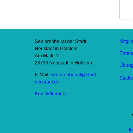
Seniorenbeirat der Stadt
Mitgli
Neustadt in Holstein
Ehrena
Am Markt 1
23730 Neustadt in Holstein
Übungs
E-Mail:
seniorenbeirat@stadt-
Stadtv
neustadt.de
Kontaktformular:
Jo