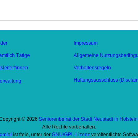
eder
Impressum
mtlich Tätige
Allgemeine Nutzungsbeding
leiter*innen
Verhaltensregeln
Haftungsausschluss (Disclai
erwaltung
Copyright © 2026
Seniorenbeirat der Stadt Neustadt in Holstein
Alle Rechte vorbehalten.
omla!
ist freie, unter der
GNU/GPL-Lizenz
veröffentlichte Softwa