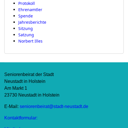
Protokoll
Ehrenamtler
Spende
Jahresberichte
Sitzung
Satzung
Norbert Illes
Seniorenbeirat der Stadt
Neustadt in Holstein
Am Markt 1
23730 Neustadt in Holstein
E-Mail:
seniorenbeirat@stadt-neustadt.de
Kontaktformular: