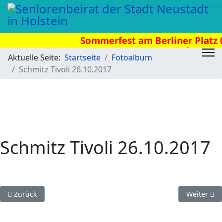
Sommerfest am Berliner Platz 0
Uhr
Aktuelle Seite:
Startseite
Fotoalbum
Schmitz Tivoli 26.10.2017
Schmitz Tivoli 26.10.2017
Vorheriger Beitrag: Phänomenta in Flensburg 30.11.2017
Nächster B
Zurück
Weiter