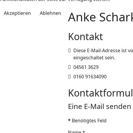
Anke Schar
Akzeptieren
Ablehnen
Kontakt
E-Mail
Diese E-Mail-Adresse ist 
eingeschaltet sein.
Telefon
04561 3629
Mobil
0160 91634090
Kontaktformul
Eine E-Mail senden
*
Benötigtes Feld
Name
*