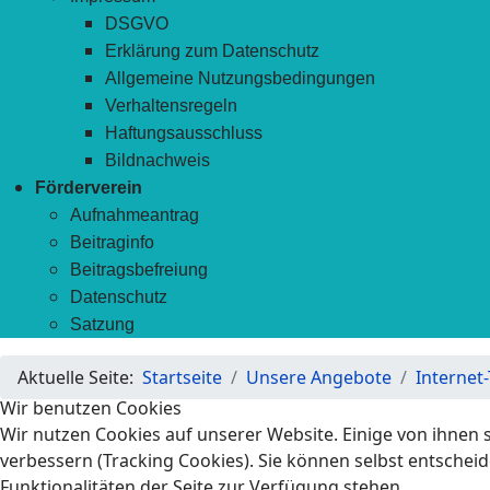
DSGVO
Erklärung zum Datenschutz
Allgemeine Nutzungsbedingungen
Verhaltensregeln
Haftungsausschluss
Bildnachweis
Förderverein
Aufnahmeantrag
Beitraginfo
Beitragsbefreiung
Datenschutz
Satzung
Aktuelle Seite:
Startseite
Unsere Angebote
Internet-
Wir benutzen Cookies
Wir nutzen Cookies auf unserer Website. Einige von ihnen s
verbessern (Tracking Cookies). Sie können selbst entscheid
Funktionalitäten der Seite zur Verfügung stehen.